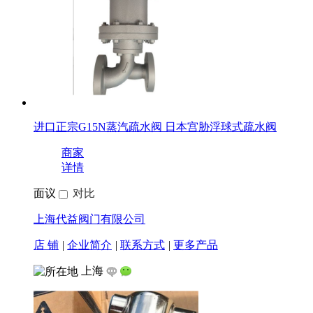
进口正宗G15N蒸汽疏水阀 日本宫胁浮球式疏水阀
商家
详情
面议
对比
上海代益阀门有限公司
店 铺
|
企业简介
|
联系方式
|
更多产品
上海