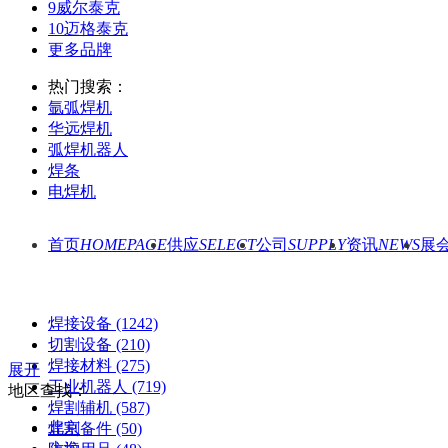
9
威尔泰克
10
迈格泰克
更多品牌
热门搜索：
氩弧焊机
华远焊机
弧焊机器人
焊条
电焊机
首页
HOMEPAGE
供应
SELECT
公司
SUPPLY
资讯
NEWS
展
焊接设备
(1242)
切割设备
(210)
焊接材料
(275)
展开
工业机器人
(719)
地区查找：
焊割辅机
(587)
北京
焊割备件
(50)