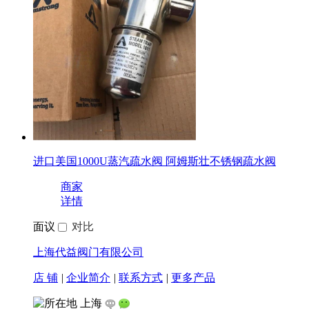
进口美国1000U蒸汽疏水阀 阿姆斯壮不锈钢疏水阀
商家
详情
面议
对比
上海代益阀门有限公司
店 铺
|
企业简介
|
联系方式
|
更多产品
上海