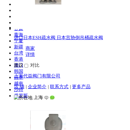
贵州
云南
西藏
陕西
甘肃
青海
进口日本ESH疏水阀 日本宫胁倒吊桶疏水阀
宁夏
新疆
商家
台湾
详情
香港
澳门
面议
对比
韩国
上海代益阀门有限公司
日本
越南
店 铺
|
企业简介
|
联系方式
|
更多产品
沙特
俄罗斯
上海