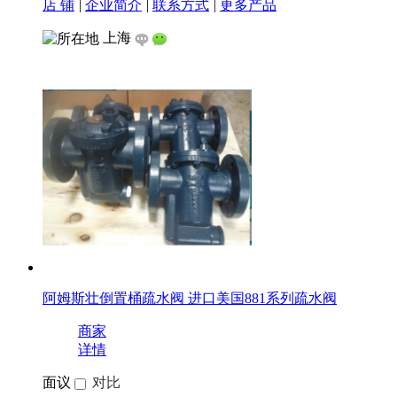
店 铺
|
企业简介
|
联系方式
|
更多产品
上海
阿姆斯壮倒置桶疏水阀 进口美国881系列疏水阀
商家
详情
面议
对比