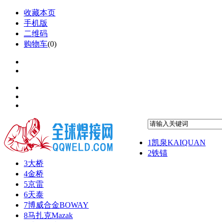
收藏本页
手机版
二维码
购物车
(
0
)
1
凯泉KAIQUAN
2
铁锚
3
大桥
4
金桥
5
京雷
6
天泰
7
博威合金BOWAY
8
马扎克Mazak