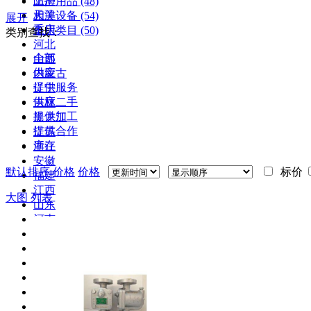
上海
防护用品
(48)
天津
相关设备
(54)
展开
重庆
备用类目
(50)
类别查找：
河北
全部
山西
供应
内蒙古
提供服务
辽宁
供应二手
吉林
提供加工
黑龙江
提供合作
江苏
库存
浙江
安徽
默认排序
价格
价格
标价
福建
江西
大图
列表
山东
河南
湖北
湖南
广东
广西
海南
四川